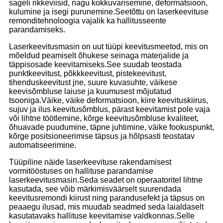
sageli rikkeviisid, nagu kokkuvarisemine, deformatsioon,
kulumine ja isegi purunemine.Seetõttu on laserkeevituse
remonditehnoloogia vajalik ka hallitusseente
parandamiseks.
Laserkeevitusmasin on uut tüüpi keevitusmeetod, mis on
mõeldud peamiselt õhukese seinaga materjalide ja
täppisosade keevitamiseks.See suudab teostada
punktkeevitust, põkkkeevitust, pistekeevitust,
tihenduskeevitust jne, suure kuvasuhte, väikese
keevisõmbluse laiuse ja kuumusest mõjutatud
tsooniga.Väike, väike deformatsioon, kiire keevituskiirus,
sujuv ja ilus keevitusõmblus, pärast keevitamist pole vaja
või lihtne töötlemine, kõrge keevitusõmbluse kvaliteet,
õhuavade puudumine, täpne juhtimine, väike fookuspunkt,
kõrge positsioneerimise täpsus ja hõlpsasti teostatav
automatiseerimine.
Tüüpiline näide laserkeevituse rakendamisest
vormitööstuses on hallituse parandamise
laserkeevitusmasin.Seda seadet on operaatoritel lihtne
kasutada, see võib märkimisväärselt suurendada
keevitusremondi kiirust ning parandusefekt ja täpsus on
peaaegu ilusad, mis muudab seadmed seda laialdaselt
kasutatavaks hallituse keevitamise valdkonnas.Selle