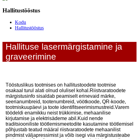
Hallitustööstus
Kodu
Hallitustööstus
Hallituse lasermärgistamine ja
graveerimine
Tööstuslikus tootmises on hallitustoodete tootmise
osakaal turul alati olnud olulisel kohal.Riistvaratoodete
märgistusinfo sisaldab peamiselt erinevaid märke,
seerianumbreid, tootenumbreid, vöötkoode, QR-koode,
tootmiskuupäevi ja toote identifitseerimismustreid.Varem
töödeldi enamikku neist trükkimise, mehaanilise
kirjutamise ja elektrisädeme abil.Kuid nende
traditsiooniliste töötlemismeetodite kasutamine töötlemisel
põhjustab teatud määral riistvaratoodete mehaanilist
pindmist väljapressimist ja võib isegi viia märgistusteabe