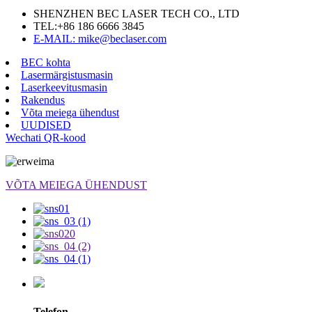
SHENZHEN BEC LASER TECH CO., LTD
TEL:
+86 186 6666 3845
E-MAIL: mike@beclaser.com
BEC kohta
Lasermärgistusmasin
Laserkeevitusmasin
Rakendus
Võta meiega ühendust
UUDISED
Wechati QR-kood
VÕTA MEIEGA ÜHENDUST
Telefon