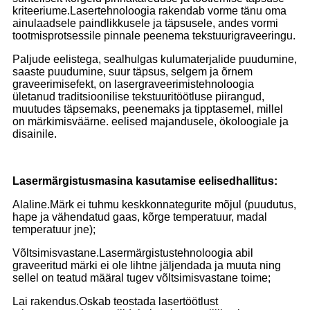
kriteeriume.Lasertehnoloogia rakendab vorme tänu oma
ainulaadsele paindlikkusele ja täpsusele, andes vormi
tootmisprotsessile pinnale peenema tekstuurigraveeringu.
Paljude eelistega, sealhulgas kulumaterjalide puudumine,
saaste puudumine, suur täpsus, selgem ja õrnem
graveerimisefekt, on lasergraveerimistehnoloogia
ületanud traditsioonilise tekstuuritöötluse piirangud,
muutudes täpsemaks, peenemaks ja tipptasemel, millel
on märkimisväärne. eelised majandusele, ökoloogiale ja
disainile.
Lasermärgistusmasina kasutamise eelised
hallitus
:
Alaline.Märk ei tuhmu keskkonnategurite mõjul (puudutus,
hape ja vähendatud gaas, kõrge temperatuur, madal
temperatuur jne);
Võltsimisvastane.Lasermärgistustehnoloogia abil
graveeritud märki ei ole lihtne jäljendada ja muuta ning
sellel on teatud määral tugev võltsimisvastane toime;
Lai rakendus.Oskab teostada lasertöötlust