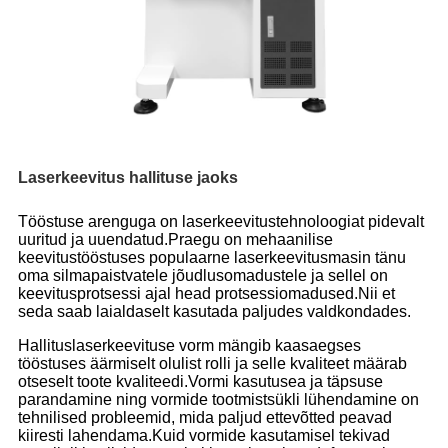
Laserkeevitus hallituse jaoks
Tööstuse arenguga on laserkeevitustehnoloogiat pidevalt
uuritud ja uuendatud.Praegu on mehaanilise
keevitustööstuses populaarne laserkeevitusmasin tänu
oma silmapaistvatele jõudlusomadustele ja sellel on
keevitusprotsessi ajal head protsessiomadused.Nii et
seda saab laialdaselt kasutada paljudes valdkondades.
Hallituslaserkeevituse vorm mängib kaasaegses
tööstuses äärmiselt olulist rolli ja selle kvaliteet määrab
otseselt toote kvaliteedi.Vormi kasutusea ja täpsuse
parandamine ning vormide tootmistsükli lühendamine on
tehnilised probleemid, mida paljud ettevõtted peavad
kiiresti lahendama.Kuid vormide kasutamisel tekivad