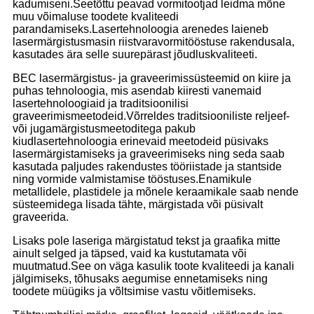
kadumiseni.Seetõttu peavad vormitootjad leidma mõne
muu võimaluse toodete kvaliteedi
parandamiseks.Lasertehnoloogia arenedes laieneb
lasermärgistusmasin riistvaravormitööstuse rakendusala,
kasutades ära selle suurepärast jõudluskvaliteeti.
BEC lasermärgistus- ja graveerimissüsteemid on kiire ja
puhas tehnoloogia, mis asendab kiiresti vanemaid
lasertehnoloogiaid ja traditsioonilisi
graveerimismeetodeid.Võrreldes traditsiooniliste reljeef-
või jugamärgistusmeetoditega pakub
kiudlasertehnoloogia erinevaid meetodeid püsivaks
lasermärgistamiseks ja graveerimiseks ning seda saab
kasutada paljudes rakendustes tööriistade ja stantside
ning vormide valmistamise tööstuses.Enamikule
metallidele, plastidele ja mõnele keraamikale saab nende
süsteemidega lisada tähte, märgistada või püsivalt
graveerida.
Lisaks pole laseriga märgistatud tekst ja graafika mitte
ainult selged ja täpsed, vaid ka kustutamata või
muutmatud.See on väga kasulik toote kvaliteedi ja kanali
jälgimiseks, tõhusaks aegumise ennetamiseks ning
toodete müügiks ja võltsimise vastu võitlemiseks.