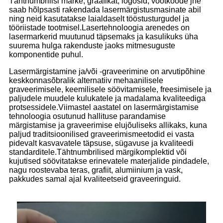
Tähtnumbrilisi märke, graafikat, logosid, vöötkoode jne
saab hõlpsasti rakendada lasermärgistusmasinate abil
ning neid kasutatakse laialdaselt tööstusturgudel ja
tööriistade tootmisel.Lasertehnoloogia arenedes on
lasermarkerid muutunud täpsemaks ja kasulikuks üha
suurema hulga rakenduste jaoks mitmesuguste
komponentide puhul.
Lasermärgistamine ja/või -graveerimine on arvutipõhine
keskkonnasõbralik alternatiiv mehaanilisele
graveerimisele, keemilisele söövitamisele, freesimisele ja
paljudele muudele kulukatele ja madalama kvaliteediga
protsessidele.Viimastel aastatel on lasermärgistamise
tehnoloogia osutunud hallituse parandamise
märgistamise ja graveerimise elujõuliseks allikaks, kuna
paljud traditsioonilised graveerimismeetodid ei vasta
pidevalt kasvavatele täpsuse, sügavuse ja kvaliteedi
standarditele.Tähtnumbrilised märgikomplektid või
kujutised söövitatakse erinevatele materjalide pindadele,
nagu roostevaba teras, grafiit, alumiinium ja vask,
pakkudes samal ajal kvaliteetseid graveeringuid.