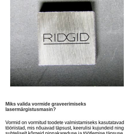
Miks valida vormide graveerimiseks
lasermärgistusmasin?
Vormid on vormitud toodete valmistamiseks kasutatavad
tööriistad, mis nõuavad täpsust, keerulisi kujundeid ning
suhteliselt kõrgeid pinnakareduse ja töötlemise täpsuse