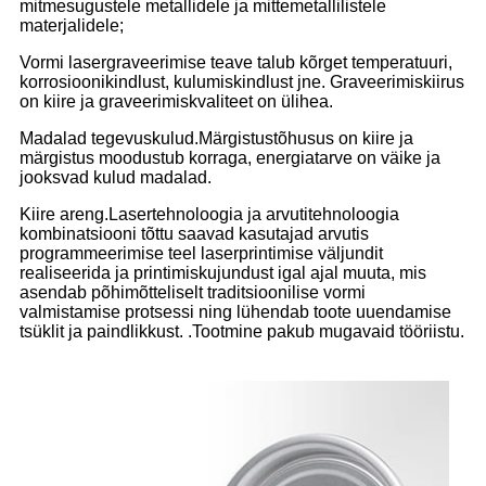
mitmesugustele metallidele ja mittemetallilistele
materjalidele;
Vormi lasergraveerimise teave talub kõrget temperatuuri,
korrosioonikindlust, kulumiskindlust jne. Graveerimiskiirus
on kiire ja graveerimiskvaliteet on ülihea.
Madalad tegevuskulud.Märgistustõhusus on kiire ja
märgistus moodustub korraga, energiatarve on väike ja
jooksvad kulud madalad.
Kiire areng.Lasertehnoloogia ja arvutitehnoloogia
kombinatsiooni tõttu saavad kasutajad arvutis
programmeerimise teel laserprintimise väljundit
realiseerida ja printimiskujundust igal ajal muuta, mis
asendab põhimõtteliselt traditsioonilise vormi
valmistamise protsessi ning lühendab toote uuendamise
tsüklit ja paindlikkust. .Tootmine pakub mugavaid tööriistu.