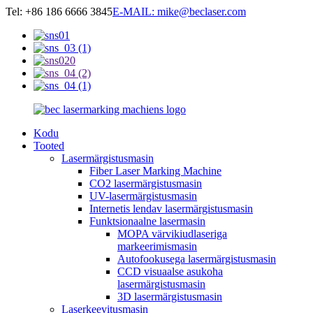
Tel: +86 186 6666 3845
E-MAIL: mike@beclaser.com
Kodu
Tooted
Lasermärgistusmasin
Fiber Laser Marking Machine
CO2 lasermärgistusmasin
UV-lasermärgistusmasin
Internetis lendav lasermärgistusmasin
Funktsionaalne lasermasin
MOPA värvikiudlaseriga
markeerimismasin
Autofookusega lasermärgistusmasin
CCD visuaalse asukoha
lasermärgistusmasin
3D lasermärgistusmasin
Laserkeevitusmasin