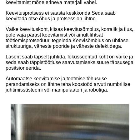
keevitamist mõne erineva materjali vahel.
Keevitusprotsess ei saasta keskkonda.Seda saab
keevitada otse õhus ja protsess on lihtne.
Väike keevituskoht, kitsas keevitusõmblus, korralik ja ilus,
pole vaja pärast keevitamist või ainult lihtsat
töötlemisprotseduuri tegeleda.Keevisõmblus on ühtlase
struktuuriga, väheste pooride ja väheste defektidega.
Laserit saab täpselt juhtida, fokusseeritud koht on väike ja
seda saab täppistöötluse saavutamiseks suure täpsusega
positsioneerida.
Automaatse keevitamise ja tootmise tõhususe
parandamiseks on lihtne teha koostööd arvuti numbrilise
juhtimissüsteemi või manipulaatori ja robotiga.