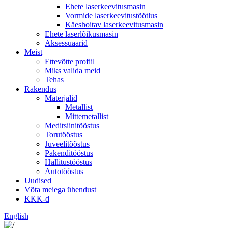
Ehete laserkeevitusmasin
Vormide laserkeevitustöötlus
Käeshoitav laserkeevitusmasin
Ehete laserlõikusmasin
Aksessuaarid
Meist
Ettevõtte profiil
Miks valida meid
Tehas
Rakendus
Materjalid
Metallist
Mittemetallist
Meditsiinitööstus
Torutööstus
Juveelitööstus
Pakenditööstus
Hallitustööstus
Autotööstus
Uudised
Võta meiega ühendust
KKK-d
English