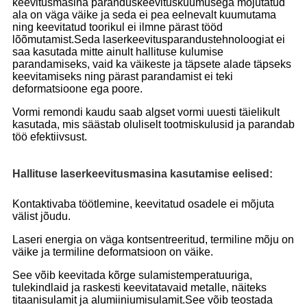
keevitusmasina paranduskeevituskuumusega mõjutatud
ala on väga väike ja seda ei pea eelnevalt kuumutama
ning keevitatud toorikul ei ilmne pärast tööd
lõõmutamist.Seda laserkeevitusparandustehnoloogiat ei
saa kasutada mitte ainult hallituse kulumise
parandamiseks, vaid ka väikeste ja täpsete alade täpseks
keevitamiseks ning pärast parandamist ei teki
deformatsioone ega poore.
Vormi remondi kaudu saab algset vormi uuesti täielikult
kasutada, mis säästab oluliselt tootmiskulusid ja parandab
töö efektiivsust.
Hallituse laserkeevitusmasina kasutamise eelised:
Kontaktivaba töötlemine, keevitatud osadele ei mõjuta
välist jõudu.
Laseri energia on väga kontsentreeritud, termiline mõju on
väike ja termiline deformatsioon on väike.
See võib keevitada kõrge sulamistemperatuuriga,
tulekindlaid ja raskesti keevitatavaid metalle, näiteks
titaanisulamit ja alumiiniumisulamit.See võib teostada